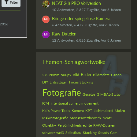
Filter
NEAT 2(!) PRO Vollversion
10 Antworten, 2.327 Zugriffe, Vor 3 Jahren
Bridge oder spiegellose Kamera
 2016
6 Antworten, 6.472 Zugriffe, Vor 6 Jahren
Raw-Dateien
12 Antworten, 6.826 Zugriffe, Vor 8 Jahren
Themen-Schlagwortwolke
Bilder
2.8
28mm
500px
Bild
Bildrechte
Canon
DIY
Entsättigen
Focus Stacking
Fotografie
Gesetze
GIMBAL-Stativ
ICM
Intentional camera movement
Kai's Power Tools
Kamera
KPT
Lichtmalerei
Makro
Makrofotografie
Monatswettbewerb
Neat2
Objektiv
Persönlichkeitsrechte
RAW-Dateien
schwarz-weiß
Selbstbau
Stacking
Steady Cam