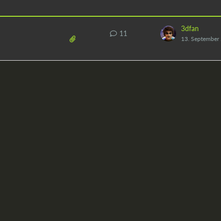
3dfan
11
13. September