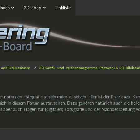
oads
3D-Shop
Linkliste
 und Diskussionen
2D-Grafik- und -zeichenprogramme, Postwork & 2D-Bildbear
der normalen Fotografie auseinander zu setzen. Hier ist der Platz dazu. Kam
n sich in diesem Forum austauschen. Dazu gehören natürlich auch die belie
ks aber auch Fragen zur (digitalen) Fotografie und der Nachbearbeitung v