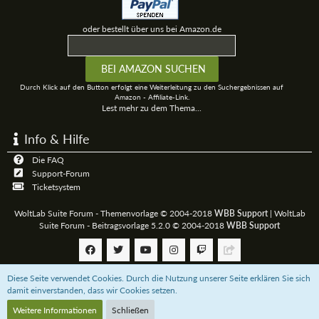
oder bestellt über uns bei Amazon.de
Durch Klick auf den Button erfolgt eine Weiterleitung zu den Suchergebnissen auf
Amazon - Affiliate-Link.
Lest mehr zu dem Thema...
Info & Hilfe
Die FAQ
Support-Forum
Ticketsystem
WoltLab Suite Forum - Themenvorlage © 2004-2018
WBB Support
|
WoltLab
Suite Forum - Beitragsvorlage 5.2.0 © 2004-2018
WBB Support
Diese Seite verwendet Cookies. Durch die Nutzung unserer Seite erklären Sie sich
Community-Software:
WoltLab Suite™
damit einverstanden, dass wir Cookies setzen.
Weitere Informationen
Schließen