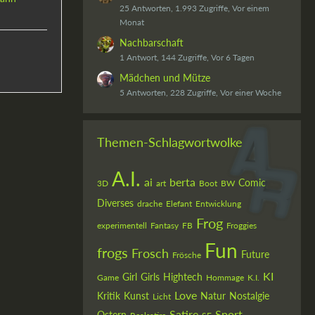
25 Antworten, 1.993 Zugriffe, Vor einem
Monat
Nachbarschaft
1 Antwort, 144 Zugriffe, Vor 6 Tagen
Mädchen und Mütze
5 Antworten, 228 Zugriffe, Vor einer Woche
Themen-Schlagwortwolke
A.I.
ai
berta
Comic
3D
art
Boot
BW
Diverses
drache
Elefant
Entwicklung
Frog
experimentell
Fantasy
FB
Froggies
Fun
frogs
Frosch
Future
Frösche
KI
Girl
Girls
Hightech
Game
Hommage
K.I.
Love
Kritik
Kunst
Natur
Nostalgie
Licht
Satire
Sport
Ostern