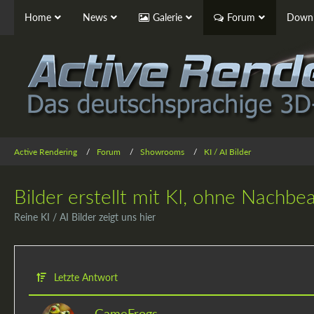
Home
News
Galerie
Forum
Downl
Active Rendering
Forum
Showrooms
KI / AI Bilder
Bilder erstellt mit KI, ohne Nachbe
Reine KI / AI Bilder zeigt uns hier
Letzte Antwort
GameFrogs