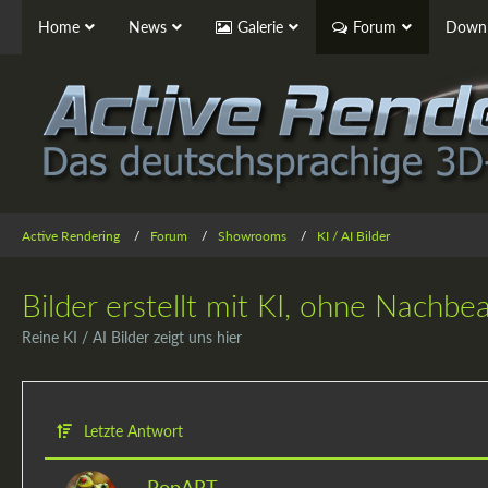
Home
News
Galerie
Forum
Downl
Active Rendering
Forum
Showrooms
KI / AI Bilder
Bilder erstellt mit KI, ohne Nachbe
Reine KI / AI Bilder zeigt uns hier
Letzte Antwort
PopART