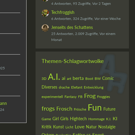
4 Antworten, 95 Zugriffe, Vor 2 Tagen
Techfroggish
6 Antworten, 324 Zugriffe, Vor einer Woche
Jenseits des Schattens
25 Antworten, 2.009 Zugriffe, Vor einem
Monat
Themen-Schlagwortwolke
025
A.I.
ai
berta
Comic
3D
art
Boot
BW
Diverses
drache
Elefant
Entwicklung
Frog
experimentell
Fantasy
FB
Froggies
ann
Fun
frogs
Frosch
Future
Frösche
024
KI
Girl
Girls
Hightech
Game
Hommage
K.I.
Love
Kritik
Kunst
Natur
Nostalgie
Licht
Satire
Sport
Ostern