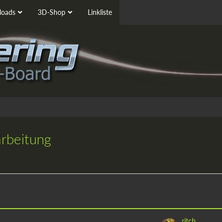
oads
3D-Shop
Linkliste
arbeitung
ritch