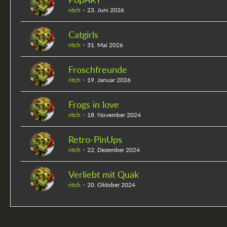
ritch
23. Juni 2026
Catgirls
ritch
31. Mai 2026
Froschfreunde
ritch
19. Januar 2026
Frogs in love
ritch
18. November 2024
Retro-PinUps
ritch
22. Dezember 2024
Verliebt mit Quak
ritch
20. Oktober 2024