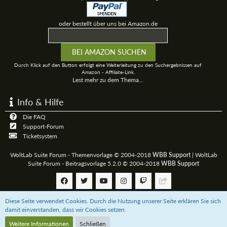
oder bestellt über uns bei Amazon.de
Durch Klick auf den Button erfolgt eine Weiterleitung zu den Suchergebnissen auf
Amazon - Affiliate-Link.
Lest mehr zu dem Thema...
Info & Hilfe
Die FAQ
Support-Forum
Ticketsystem
WoltLab Suite Forum - Themenvorlage © 2004-2018
WBB Support
|
WoltLab
Suite Forum - Beitragsvorlage 5.2.0 © 2004-2018
WBB Support
Diese Seite verwendet Cookies. Durch die Nutzung unserer Seite erklären Sie sich
Community-Software:
WoltLab Suite™
damit einverstanden, dass wir Cookies setzen.
Weitere Informationen
Schließen