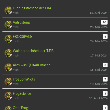
Führungsfrösche der FRA
ritch
12. Juni 2024
Aufrüstung
10
ritch
28. Mai 2024
FROGSPACE
6
ritch
24. Mai 2024
Waldbrandeinheit der T.F.B.
ritch
17. Mai 2024
Alles was QUAAK macht
3
ritch
16. Mai 2024
FrogBornPilots
7
ritch
10. Mai 2024
FrogScience
3
ritch
30. April 2024
OmniFrogs
4