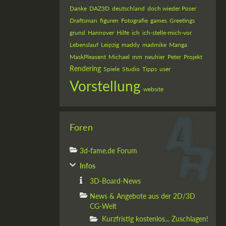
Danke
DAZ3D
deutschland
doch wieder Poser
Draftsman
figuren
Fotografie
games
Greetings
grund
Hannover
Hilfe
ich
ich-stelle-mich-vor
Lebenslauf
Leipzig
maddy
madmike
Manga
MaskPleasent
Michael
mm
neuhier
Peter
Projekt
Rendering
Spiele
Studio
Tipps
user
Vorstellung
website
Foren
3d-fame.de Forum
Infos
3D-Board-News
News & Angebote aus der 2D/3D
CG-Welt
Kurzfristig kostenlos... Zuschlagen!