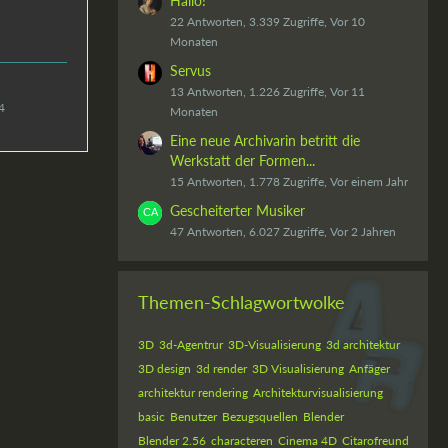
Hallo!
22 Antworten, 3.339 Zugriffe, Vor 10
Monaten
Servus
13 Antworten, 1.226 Zugriffe, Vor 11
4
Monaten
Eine neue Archivarin betritt die
Werkstatt der Formen...
15 Antworten, 1.778 Zugriffe, Vor einem Jahr
Gescheiterter Musiker
47 Antworten, 6.027 Zugriffe, Vor 2 Jahren
Themen-Schlagwortwolke
3D
3d-Agentrur
3D-Visualisierung
3d architektur
3D design
3d render
3D Visualisierung
Anfäger
architektur rendering
Architekturvisualisierung
basic
Benutzer
Bezugsquellen
Blender
Blender 2.56
characteren
Cinema 4D
Citarofreund