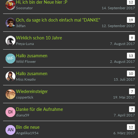
Hi, ich bin der Neue hier :P
12
Soosnator
14. September 2017
Och, da sage ich doch einfach mal "DANKE"
19
3dfan
12. September 2017
Wirklich schon 10 Jahre
9
Freya-Luna
7. August 2017
Hallo zusammen
13
Wild Flower
2. August 2017
Hallo zusammen
10
Miss Kreativ
15. Juli 2017
Wiedereinsteiger
7
coppertick
19. Mai 2017
Danke für die Aufnahme
7
diana59
7. April 2017
Bin die neue
12
Angelika1954
6. März 2017