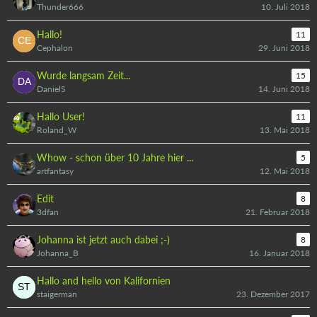
Thunder666
10. Juli 2018
Hallo!
11
Cephalon
29. Juni 2018
Wurde langsam Zeit...
15
DanielS
14. Juni 2018
Hallo User!
11
Roland_W
13. Mai 2018
Whow - schon über 10 Jahre hier ...
5
artfantasy
12. Mai 2018
Edit
8
3dfan
21. Februar 2018
Johanna ist jetzt auch dabei ;-)
8
Johanna_B
16. Januar 2018
Hallo and hello von Kalifornien
staigerman
23. Dezember 2017