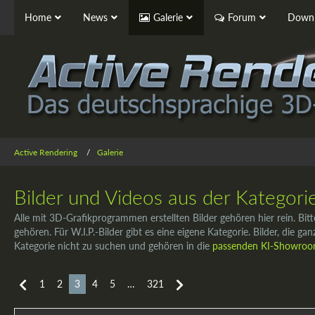
Home
News
Galerie
Forum
Downl
Active Rendering
Galerie
Bilder und Videos aus der Kategori
Alle mit 3D-Grafikprogrammen erstellten Bilder gehören hier rein. Bitt
gehören. Für W.I.P.-Bilder gibt es eine eigene Kategorie. Bilder, die ga
Kategorie nicht zu suchen und gehören in die
passenden KI-Showro
1
2
3
4
5
…
321