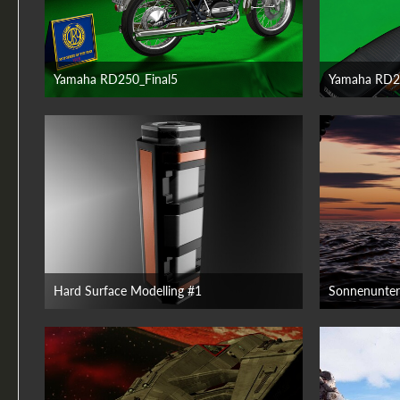
Yamaha RD250_Final5
Yamaha RD2
18. Juni 2026
18. J
Hard Surface Modelling #1
Sonnenunter
17. Juni 2026
17. J