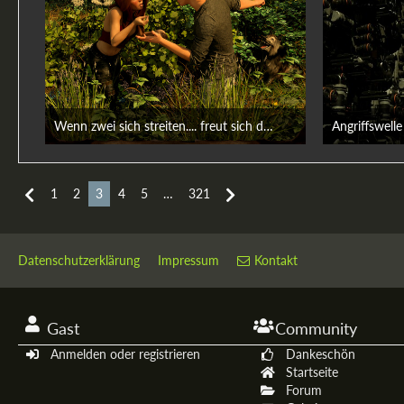
Wenn zwei sich streiten.... freut sich das Tierchen
Angriffswelle
14. Juni 2026
14. J
1
2
3
4
5
…
321
Datenschutzerklärung
Impressum
Kontakt
Gast
Community
Anmelden oder registrieren
Dankeschön
Startseite
Forum