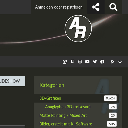
Anmelden oder registrieren
LIDESHOW
Kategorien
3D-Grafiken
9.624
Anaglyphen 3D (rot/cyan)
75
Matte Painting / Mixed Art
20
Bilder, erstellt mit KI-Software
505