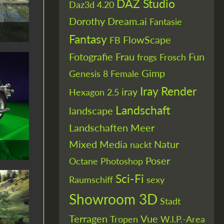
DAZ Studio
Daz3d 4.20
Dorothy
Dream.ai
Fantasie
Fantasy
FlowScape
FB
Fotografie
Frau
Fun
frogs
Frosch
Gimp
Genesis 8 Female
Iray Render
iray
Hexagon 2.5
Landschaft
landscape
Landschaften
Meer
Mixed Media
Natur
nackt
Poser
Octane
Photoshop
Sci-Fi
Raumschiff
sexy
Showroom 3D
Stadt
Terragen
Vue
Tropen
W.I.P.-Area