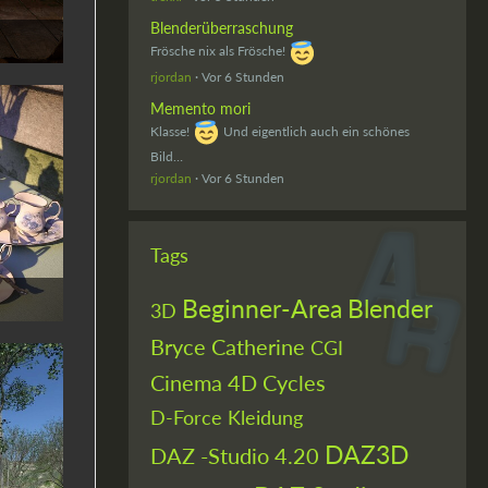
Blenderüberraschung
Frösche nix als Frösche!
rjordan
Vor 6 Stunden
Memento mori
Klasse!
Und eigentlich auch ein schönes
Bild…
rjordan
Vor 6 Stunden
Tags
Beginner-Area
Blender
3D
Bryce
Catherine
CGI
Cinema 4D
Cycles
D-Force Kleidung
DAZ3D
DAZ -Studio 4.20