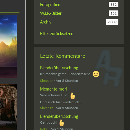
Fotografien
332
W.I.P.-Bilder
132
Archiv
2.009
Filter zurücksetzen
Letzte Kommentare
Blenderüberraschung
Ich möchte gerne Blenderfrösche.
Sheeban
Vor 5 Stunden
Memento mori
Sehr schönes Bild!
Und auch hier wieder: ich…
Sheeban
Vor 5 Stunden
Blenderüberraschung
Geht doch!
trekki
Vor 5 Stunden