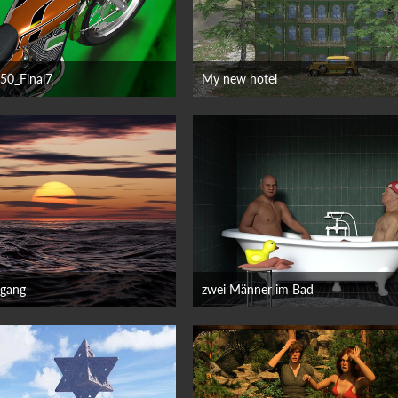
50_Final7
My new hotel
uni 2026
18. Juni 2026
gang
zwei Männer im Bad
uni 2026
16. Juni 2026