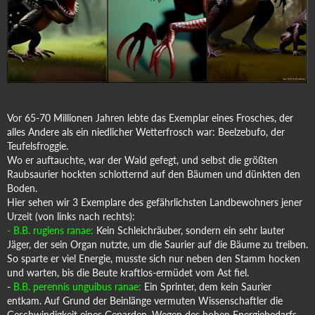
Vor 65-70 Millionen Jahren lebte das Exemplar eines Frosches, der
alles Andere als ein niedlicher Wetterfrosch war: Beelzebufo, der
Teufelsfroggie.
Wo er auftauchte, war der Wald gefegt, und selbst die größten
Raubsaurier hockten schlotternd auf den Bäumen und dünkten den
Boden.
Hier sehen wir 3 Exemplare des gefährlichsten Landbewohners jener
Urzeit (von links nach rechts):
- B.B. rugiens ranae:
Kein Schleichräuber, sondern ein sehr lauter
Jäger, der sein Organ nutzte, um die Saurier auf die Bäume zu treiben.
So sparte er viel Energie, musste sich nur neben den Stamm hocken
und warten, bis die Beute kraftlos-ermüdet vom Ast fiel.
-
B.B. perennis unguibus ranae:
Ein Sprinter, dem kein Saurier
entkam. Auf Grund der Beinlänge vermuten Wissenschaftler die
Geschwindigkeit eines Geparden. Wegen des hohen Energiebedarfs