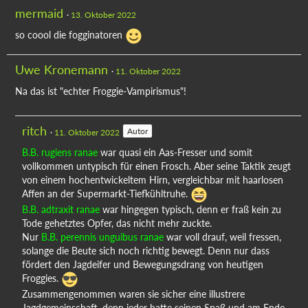
mermaid
13. Oktober 2022
so coool die fogginatoren
Uwe Kronemann
11. Oktober 2022
Na das ist "echter Froggie-Vampirismus"!
ritch
Autor
11. Oktober 2022
B.B. rugiens ranae
war quasi ein Aas-Fresser und somit
vollkommen untypisch für einen Frosch. Aber seine Taktik zeugt
von einem hochentwickeltem Hirn, vergleichbar mit haarlosen
Affen an der Supermarkt-Tiefkühltruhe.
B.B. adtraxit ranae
war hingegen typisch, denn er fraß kein zu
Tode gehetztes Opfer, das nicht mehr zuckte.
Nur
B.B. perennis unguibus ranae
war voll drauf, weil fressen,
solange die Beute sich noch richtig bewegt. Denn nur dass
fördert den Jagdeifer und Bewegungsdrang von heutigen
Froggies.
Zusammengenommen waren sie sicher eine illustrere
Jagdgemeinschaft, denn jeder hatte seinen Spaß und am Ende