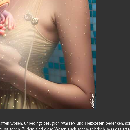
haffen wollen, unbedingt bezüglich Wasser- und Heizkosten bedenken, so
ung geben. Zudem sind diese Wesen auch sehr wählerisch, was das artg