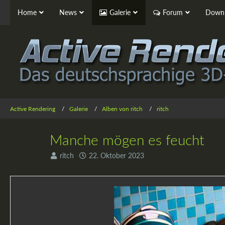
Home
News
Galerie
Forum
Downl
Active Rendering
Galerie
Alben von ritch
ritch
Manche mögen es feucht
ritch
22. Oktober 2023