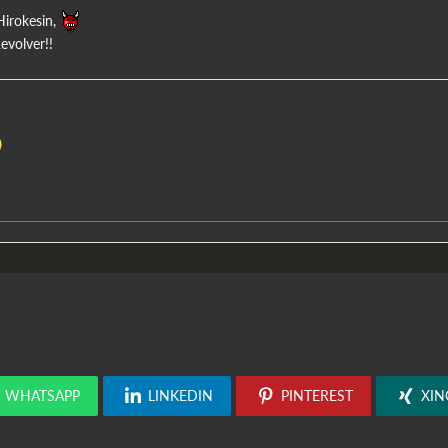
Hirokesin,
evolver!!
WHATSAPP
LINKEDIN
PINTEREST
XIN