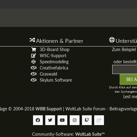
Aktionen & Partner
Unterstü
3D-Board Shop
Zum Beispiel 
WSC-Support
Speedmodeling
oder bestell
Creativefabrica
Graswald
Skylum Software
Durch Klick auf den
den Suchergebni
Lest m
rlage © 2004-2018
|
WoltLab Suite Forum - Beitragsvorla
WBB Support
Community-Software:
WoltLab Suite™