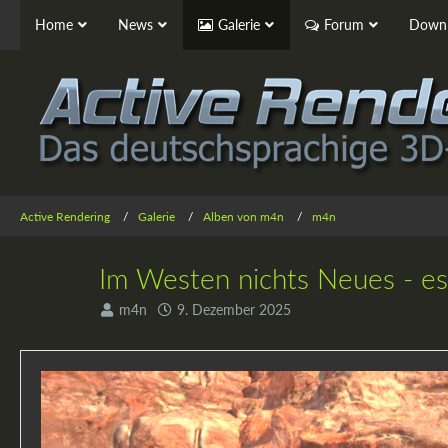
Home
News
Galerie
Forum
Downl
Active Rendering
Galerie
Alben von m4n
m4n
Im Westen nichts Neues - es 
m4n
9. Dezember 2025