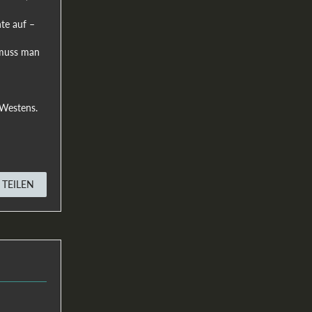
hte auf –
 muss man
 Westens.
TEILEN