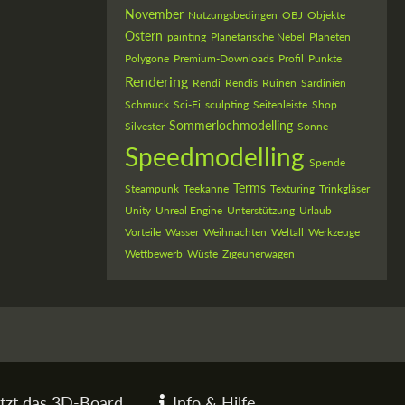
November
Nutzungsbedingen
OBJ
Objekte
Ostern
painting
Planetarische Nebel
Planeten
Polygone
Premium-Downloads
Profil
Punkte
Rendering
Rendi
Rendis
Ruinen
Sardinien
Schmuck
Sci-Fi
sculpting
Seitenleiste
Shop
Sommerlochmodelling
Silvester
Sonne
Speedmodelling
Spende
Terms
Steampunk
Teekanne
Texturing
Trinkgläser
Unity
Unreal Engine
Unterstützung
Urlaub
Vorteile
Wasser
Weihnachten
Weltall
Werkzeuge
Wettbewerb
Wüste
Zigeunerwagen
tzt das 3D-Board
Info & Hilfe