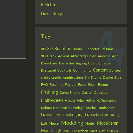
Berichte
Linkeinträge
Tags
3D-Board
3D
3D-Board-Supporter
3d-fame
3D-Grafik
Advent
Aktivitätspunkte
Android
App
Baumhaus
Benachrichtigung
Boardguthaben
Content
Brettspiel
Cocktails
Community
Contest
credit
credits
creditsystem
Cry Engine
Danke
Erde
FAQ
Fasching
Februar
Feuer
Fisch
Forum
Frühling
Game Engine
Garten
Guthaben
Halloween
Herbst
Hilfe
Höhle
Kaffeekanne
Kaktus
Karneval
KI-Vorlage
Küche
Landschaft
Lizenz
Lizenzbedingung
Lizenzbestimmung
Modeling
Modellieren
Luft
Messer
Modell
Modellingthemen
Märchen
März
Natur
News