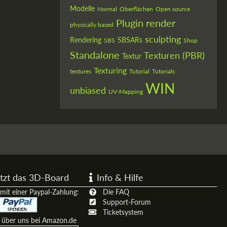
Modelle
Normal
Oberflächen
Open source
Plugin
render
physically based
sculpting
Rendering
SBSARs
SBS
Shop
Standalone
Texturen (PBR)
Textur
Texturing
textures
Tutorial
Tutorials
WIN
unbiased
UV-Mapping
tzt das 3D-Board
Info & Hilfe
mit einer Paypal-Zahlung:
Die FAQ
Support-Forum
Ticketsystem
t über uns bei Amazon.de