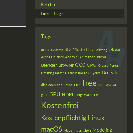
Berichte
Linkeinträge
Tags
3D-Modell
3D
3D-Assets
3D-Painting
3dCoat
Alpha Brushes
Android
Animation
blend
CC0
Blender
CPU
Browser
Crease Pencil
Deutsch
Creating materials from images
Cycles
free
Generator
displacement
Eevee
FBX
GPU
HDRI
glTF
Heightmap
iOS
Kostenfrei
Kostenpflichtig
Linux
macOS
Modeling
Maps
materialien