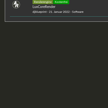
Renderengine
Kostenfrei
LuxCoreRender
djblueprint
-
21. Januar 2022
-
Software