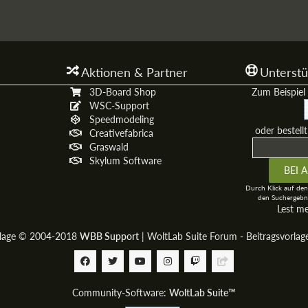
Aktionen & Partner
Unterstü
3D-Board Shop
Zum Beispiel 
WSC-Support
Speedmodeling
oder bestell
Creativefabrica
Graswald
Skylum Software
Durch Klick auf den
den Suchergebni
Lest m
rlage © 2004-2018
WBB Support
|
WoltLab Suite Forum - Beitragsvorla
Community-Software:
WoltLab Suite™