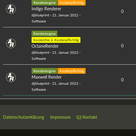
Renderengine
Kostenpflichtig
Indigo Renderer
0
djblueprint
-
21. Januar 2022
-
Software
Renderengine
Kostenfrei & Kostenpflichtig
0
OctaneRender
djblueprint
-
21. Januar 2022
-
Software
Renderengine
Kostenpflichtig
Maxwell Render
0
djblueprint
-
21. Januar 2022
-
Software
Datenschutzerklärung
Impressum
Kontakt