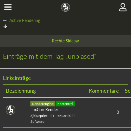
Active Rendering
Einträge mit dem Tag „unbiased“
Linkeinträge
Bezeichnung
Kommentare
Se
Renderengine
Kostenfrei
LuxCoreRender
0
djblueprint
-
21. Januar 2022
-
Software