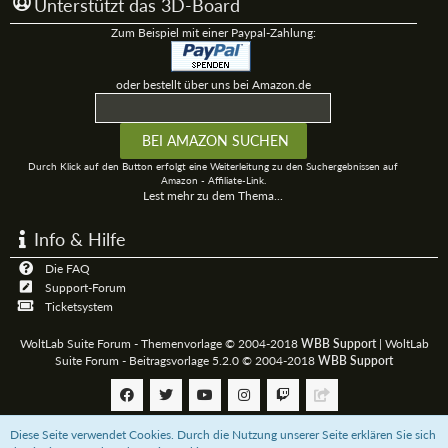
Unterstützt das 3D-Board
Zum Beispiel mit einer Paypal-Zahlung:
oder bestellt über uns bei Amazon.de
Durch Klick auf den Button erfolgt eine Weiterleitung zu den Suchergebnissen auf
Amazon - Affiliate-Link.
Lest mehr zu dem Thema...
Info & Hilfe
Die FAQ
Support-Forum
Ticketsystem
WoltLab Suite Forum - Themenvorlage © 2004-2018
WBB Support
|
WoltLab
Suite Forum - Beitragsvorlage 5.2.0 © 2004-2018
WBB Support
Diese Seite verwendet Cookies. Durch die Nutzung unserer Seite erklären Sie sich
Community-Software:
WoltLab Suite™