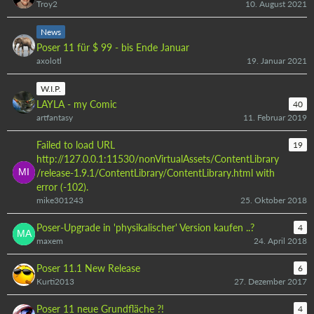
Troy2
10. August 2021
News
Poser 11 für $ 99 - bis Ende Januar
axolotl
19. Januar 2021
W.I.P.
LAYLA - my Comic
40
artfantasy
11. Februar 2019
Failed to load URL
19
http://127.0.0.1:11530/nonVirtualAssets/ContentLibrary
/release-1.9.1/ContentLibrary/ContentLibrary.html with
error (-102).
mike301243
25. Oktober 2018
Poser-Upgrade in 'physikalischer' Version kaufen ..?
4
maxem
24. April 2018
Poser 11.1 New Release
6
Kurti2013
27. Dezember 2017
Poser 11 neue Grundfläche ?!
4