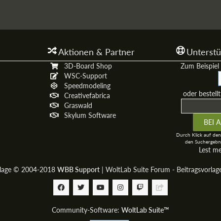
Aktionen & Partner
Unterstü
3D-Board Shop
Zum Beispiel 
WSC-Support
Speedmodeling
oder bestell
Creativefabrica
Graswald
Skylum Software
Durch Klick auf den
den Suchergebni
Lest m
rlage © 2004-2018
WBB Support
|
WoltLab Suite Forum - Beitragsvorla
Community-Software:
WoltLab Suite™