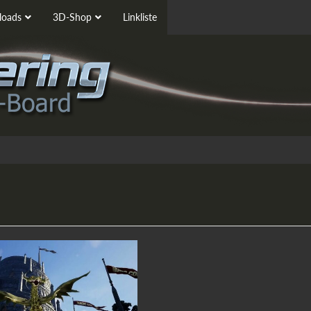
oads
3D-Shop
Linkliste
“