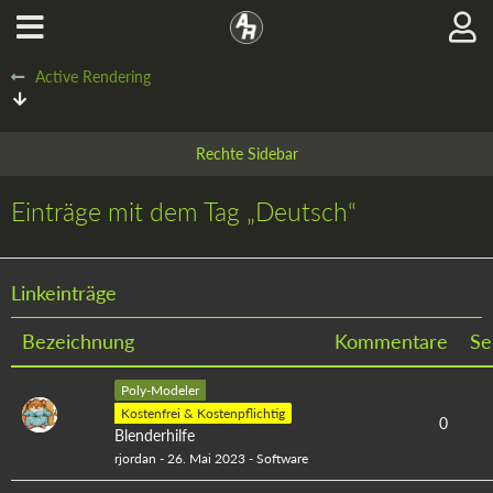
Active Rendering
Einträge mit dem Tag „Deutsch“
Linkeinträge
Bezeichnung
Kommentare
Se
Poly-Modeler
Kostenfrei & Kostenpflichtig
0
Blenderhilfe
rjordan
-
26. Mai 2023
-
Software