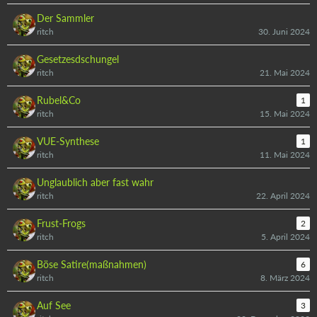
Der Sammler
ritch
30. Juni 2024
Gesetzesdschungel
ritch
21. Mai 2024
Rubel&Co
1
ritch
15. Mai 2024
VUE-Synthese
1
ritch
11. Mai 2024
Unglaublich aber fast wahr
ritch
22. April 2024
Frust-Frogs
2
ritch
5. April 2024
Böse Satire(maßnahmen)
6
ritch
8. März 2024
Auf See
3