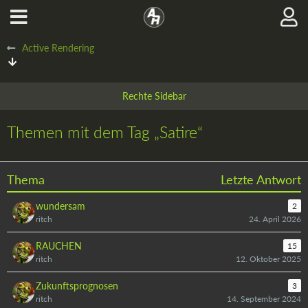
Active Rendering
Themen mit dem Tag „Satire“
Thema
Letzte Antwort
wundersam
2
ritch
24. April 2026
RAUCHEN
15
ritch
12. Oktober 2025
Zukunftsprognosen
3
ritch
14. September 2024