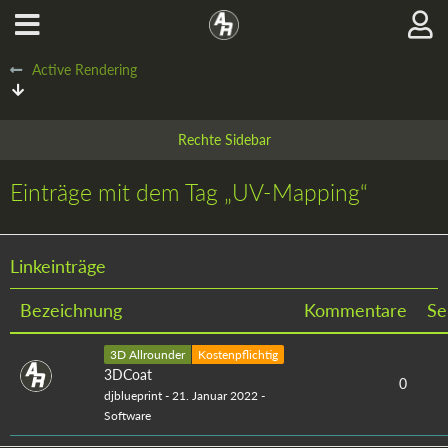
Active Rendering
Einträge mit dem Tag „UV-Mapping“
Linkeinträge
Bezeichnung
Kommentare
Se
3D Allrounder
Kostenpflichtig
3DCoat
0
djblueprint
-
21. Januar 2022
-
Software