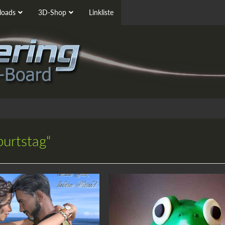
oads
3D-Shop
Linkliste
burtstag“