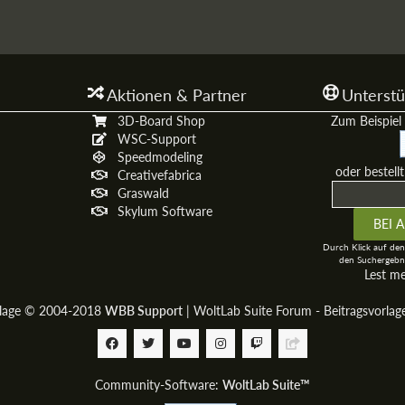
Aktionen & Partner
Unterstü
3D-Board Shop
Zum Beispiel 
WSC-Support
Speedmodeling
oder bestell
Creativefabrica
Graswald
Skylum Software
Durch Klick auf den
den Suchergebni
Lest m
rlage © 2004-2018
WBB Support
|
WoltLab Suite Forum - Beitragsvorla
Community-Software:
WoltLab Suite™