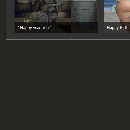
" Happy year also "
Happy Birthd
3. Juni 2026
10. S