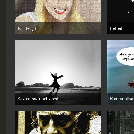
Painted_B
Befreit
4. August 2024
7. Okto
Scarecrow_unchained
Kommunikati
7. März 2023
1. März