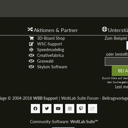
Aktionen & Partner
Unterstü
3D-Board Shop
Zum Beispiel 
WSC-Support
Speedmodeling
oder bestell
Creativefabrica
Graswald
Skylum Software
Durch Klick auf den
den Suchergebni
Lest m
rlage © 2004-2018
WBB Support
|
WoltLab Suite Forum - Beitragsvorla
Community-Software:
WoltLab Suite™