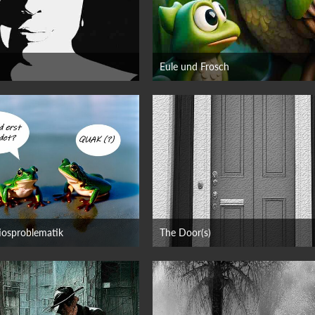
Eule und Frosch
ber 2023
7. September 2023
osproblematik
The Door(s)
 2023
21. Februar 2023