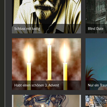
Schluss mit lustig
Blind Date
13. Februar 2023
10. Feb
Habt einen schönen 3. Advent
Nur ein Trau
10. Dezember 2022
25. No