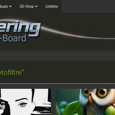
oads
3D-Shop
Linkliste
ofiltre“