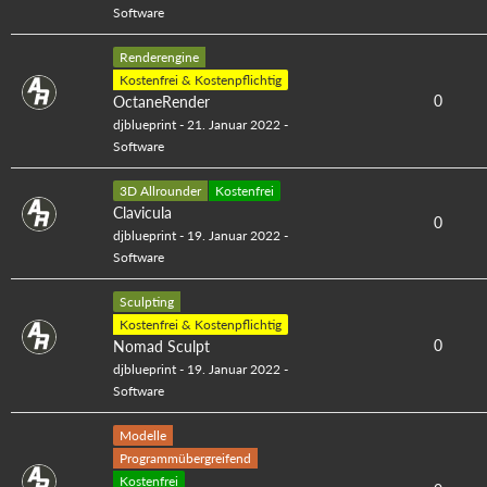
Software
Renderengine
Kostenfrei & Kostenpflichtig
0
OctaneRender
djblueprint
-
21. Januar 2022
-
Software
3D Allrounder
Kostenfrei
Clavicula
0
djblueprint
-
19. Januar 2022
-
Software
Sculpting
Kostenfrei & Kostenpflichtig
0
Nomad Sculpt
djblueprint
-
19. Januar 2022
-
Software
Modelle
Programmübergreifend
Kostenfrei