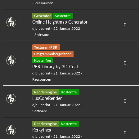
-
Ressourcen
Generator
Kostenfrei
Online Heightmap Generator
0
djblueprint
-
22. Januar 2022
-
Software
Texturen (PBR)
Programmübergreifend
Kostenfrei
0
PBR Library by 3D-Coat
djblueprint
-
21. Januar 2022
-
Ressourcen
Renderengine
Kostenfrei
LuxCoreRender
0
djblueprint
-
21. Januar 2022
-
Software
Renderengine
Kostenfrei
Kerkythea
0
djblueprint
-
21. Januar 2022
-