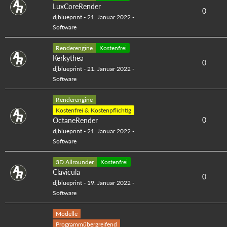
LuxCoreRender
0
djblueprint
-
21. Januar 2022
-
Software
Renderengine
Kostenfrei
Kerkythea
0
djblueprint
-
21. Januar 2022
-
Software
Renderengine
Kostenfrei & Kostenpflichtig
0
OctaneRender
djblueprint
-
21. Januar 2022
-
Software
3D Allrounder
Kostenfrei
Clavicula
0
djblueprint
-
19. Januar 2022
-
Software
Modelle
Programmübergreifend