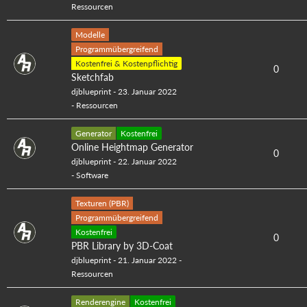
Ressourcen
Modelle
Programmübergreifend
Kostenfrei & Kostenpflichtig
0
Sketchfab
djblueprint
-
23. Januar 2022
-
Ressourcen
Generator
Kostenfrei
Online Heightmap Generator
0
djblueprint
-
22. Januar 2022
-
Software
Texturen (PBR)
Programmübergreifend
Kostenfrei
0
PBR Library by 3D-Coat
djblueprint
-
21. Januar 2022
-
Ressourcen
Renderengine
Kostenfrei