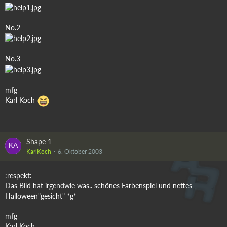
No.2
No.3
mfg
Karl Koch
Shape 1
KarlKoch
6. Oktober 2003
:respekt:
Das Bild hat irgendwie was.. schönes Farbenspiel und nettes
Halloween"gesicht" *g*
mfg
Karl Koch