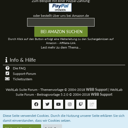
Zum Beispiel mit einer Paypal-Zahlung:
oder bestellt über uns bei Amazon.de
Durch Klick auf den Button erfolgt eine Weiterleitung zu den Suchergebnissen auf
Amazon - Affiliate-Link.
Lest mehr zu dem Thema...
Info & Hilfe
Die FAQ
Support-Forum
Ticketsystem
WoltLab Suite Forum - Themenvorlage © 2004-2018
WBB Support
|
WoltLab
Suite Forum - Beitragsvorlage 5.2.0 © 2004-2018
WBB Support
Diese Seite verwendet Cookies. Durch die Nutzung unserer Seite erklären Sie sich
Community-Software:
WoltLab Suite™
damit einverstanden, dass wir Cookies setzen.