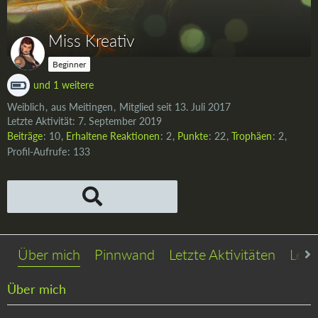
Miss Kreativ
Beginner
und 1 weitere
Weiblich
aus Meitingen
Mitglied seit 13. Juli 2017
Letzte Aktivität:
7. September 2019
Beiträge
10
Erhaltene Reaktionen
2
Punkte
22
Trophäen
2
Profil-Aufrufe
133
Über mich
Pinnwand
Letzte Aktivitäten
Lese
Über mich