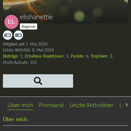
elishanettie
Beginner
Mitglied seit 1. Mai 2024
Letzte Aktivität:
8. Mai 2024
Beiträge
1
Erhaltene Reaktionen
1
Punkte
6
Trophäen
2
Profil-Aufrufe
101
Über mich
Pinnwand
Letzte Aktivitäten
Lese
Über mich