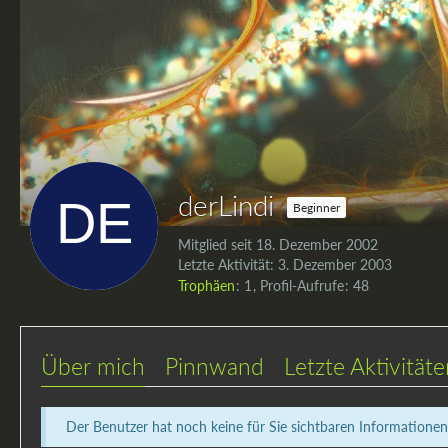
derLindi
Beginner
Mitglied seit 18. Dezember 2002
Letzte Aktivität:
3. Dezember 2003
Trophäen
1
Profil-Aufrufe
48
Über mich
Pinnwand
Letzte Aktivität
Der Benutzer hat noch keine für Sie sichtbaren Informationen 