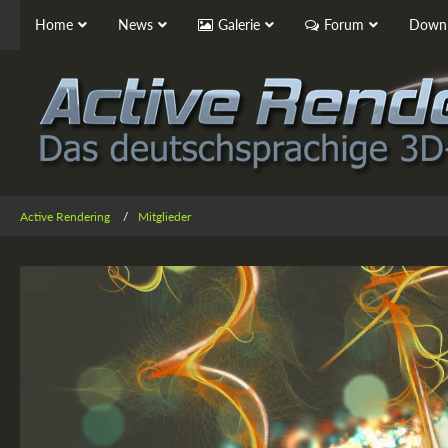
Home
News
Galerie
Forum
Downl
Active Rendering
Mitglieder