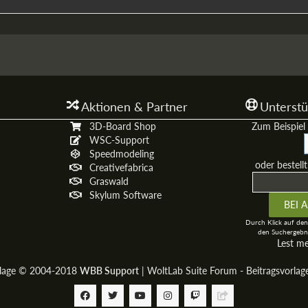
Aktionen & Partner
Unterstü
3D-Board Shop
Zum Beispiel 
WSC-Support
Speedmodeling
oder bestell
Creativefabrica
Graswald
Skylum Software
Durch Klick auf den
den Suchergebni
Lest m
rlage © 2004-2018
WBB Support
|
WoltLab Suite Forum - Beitragsvorla