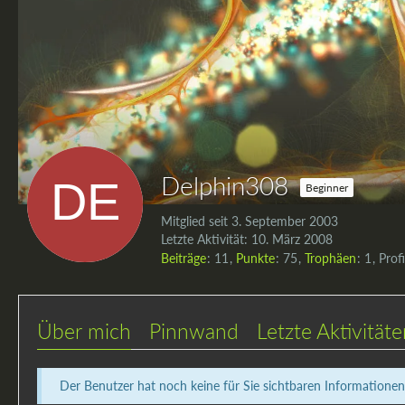
Delphin308
Beginner
Mitglied seit 3. September 2003
Letzte Aktivität:
10. März 2008
Beiträge
11
Punkte
75
Trophäen
1
Prof
Über mich
Pinnwand
Letzte Aktivität
Der Benutzer hat noch keine für Sie sichtbaren Informationen 