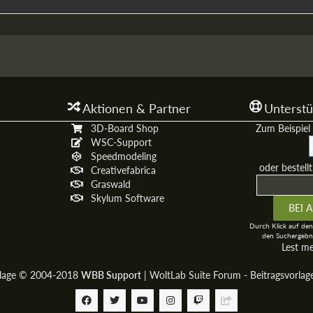
Aktionen & Partner
Unterstü
3D-Board Shop
Zum Beispiel 
WSC-Support
Speedmodeling
oder bestell
Creativefabrica
Graswald
Skylum Software
Durch Klick auf den
den Suchergebni
Lest m
rlage © 2004-2018
WBB Support
|
WoltLab Suite Forum - Beitragsvorla