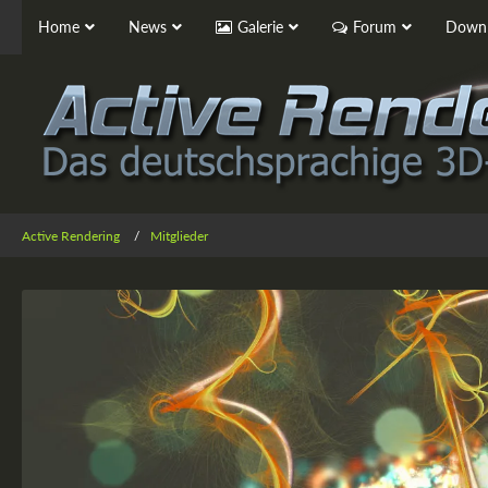
Home
News
Galerie
Forum
Downl
Active Rendering
Mitglieder