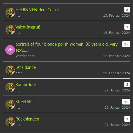
HeldINNEN der JCoins!
3
ritch
15. Februar 2024
Valentinsgruß
1
ritch
14. Februar 2024
portrait of four blonde polish women, 80 years old, very
17
sexy,.....
Vertriebener
12. Februar 2024
Let's dance
ritch
11. Februar 2024
Kombi-Tools
5
ritch
29. Januar 2024
StreetART
12
ritch
23. Januar 2024
Rückblenden
1
ritch
21. Januar 2024