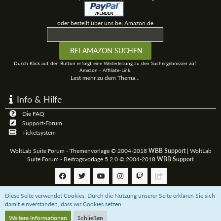
oder bestellt über uns bei Amazon.de
Durch Klick auf den Button erfolgt eine Weiterleitung zu den Suchergebnissen auf
Amazon - Affiliate-Link.
Lest mehr zu dem Thema...
Info & Hilfe
Die FAQ
Support-Forum
Ticketsystem
WoltLab Suite Forum - Themenvorlage © 2004-2018
WBB Support
|
WoltLab
Suite Forum - Beitragsvorlage 5.2.0 © 2004-2018
WBB Support
Diese Seite verwendet Cookies. Durch die Nutzung unserer Seite erklären Sie sich
Community-Software:
WoltLab Suite™
damit einverstanden, dass wir Cookies setzen.
Weitere Informationen
Schließen