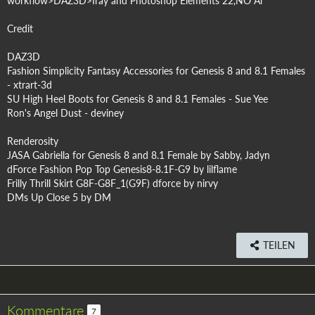
workflow>DAZ3D>Iray and Photoshop Elements 22,NO Ai
Credit
DAZ3D
Fashion Simplicity Fantasy Accessories for Genesis 8 and 8.1 Females
- xtrart-3d
SU High Heel Boots for Genesis 8 and 8.1 Females - Sue Yee
Ron's Angel Dust - deviney
Renderosity
JASA Gabriella for Genesis 8 and 8.1 Female by Sabby, Jadyn
dForce Fashion Pop Top Genesis8-8.1F-G9 by lilflame
Frilly Thrill Skirt G8F-G8F_1(G9F) dforce by nirvy
DMs Up Close 5 by DM
TEILEN
Kommentare
7