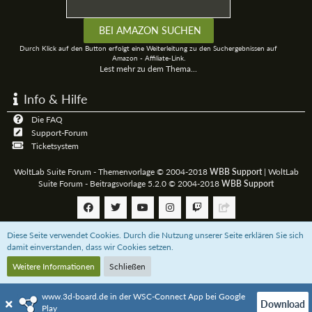
Durch Klick auf den Button erfolgt eine Weiterleitung zu den Suchergebnissen auf
Amazon - Affiliate-Link.
Lest mehr zu dem Thema...
Info & Hilfe
Die FAQ
Support-Forum
Ticketsystem
WoltLab Suite Forum - Themenvorlage © 2004-2018
WBB Support
|
WoltLab
Suite Forum - Beitragsvorlage 5.2.0 © 2004-2018
WBB Support
Diese Seite verwendet Cookies. Durch die Nutzung unserer Seite erklären Sie sich
Community-Software:
WoltLab Suite™
damit einverstanden, dass wir Cookies setzen.
Weitere Informationen
Schließen
Unterstützt das 3D-Board mit einer
Paypal-Zahlung
oder bestellt über uns bei
Amazon.de
www.3d-board.de in der WSC-Connect App bei Google
Download
Play