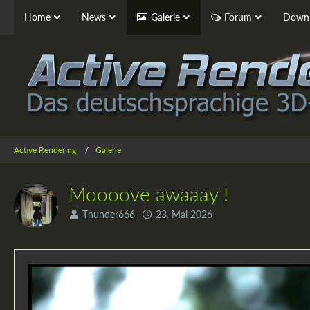
Home
News
Galerie
Forum
Downl
Active Rendering
Galerie
Moooove awaaay !
Thunder666
23. Mai 2026