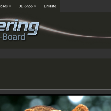
oads
3D-Shop
Linkliste