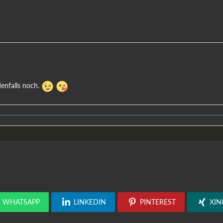
denfalls noch.
WHATSAPP
LINKEDIN
PINTEREST
XIN