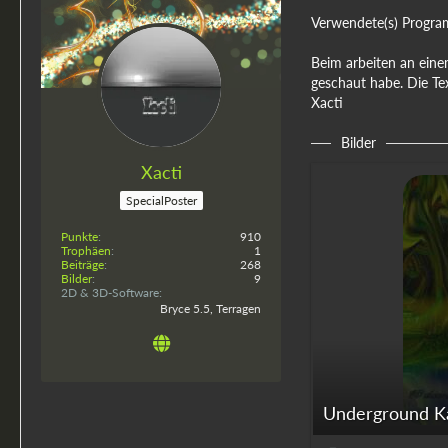
Verwendete(s) Progra
Beim arbeiten an einem 
geschaut habe. Die Te
Xacti
Bilder
Xacti
SpecialPoster
Punkte
910
Trophäen
1
Beiträge
268
Bilder
9
2D & 3D-Software
Bryce 5.5, Terragen
Underground Ka