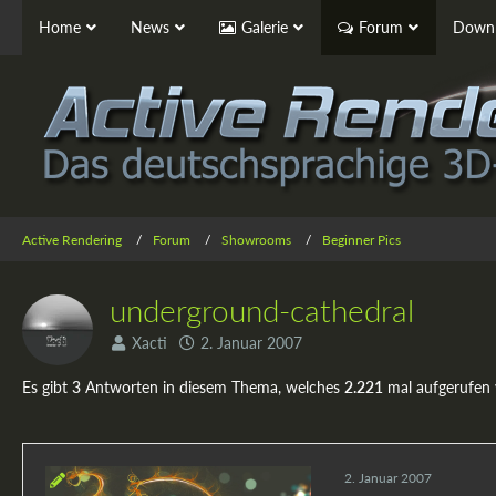
Home
News
Galerie
Forum
Downl
Active Rendering
Forum
Showrooms
Beginner Pics
underground-cathedral
Xacti
2. Januar 2007
Es gibt
3
Antworten in diesem Thema, welches
2.221
mal aufgerufen
2. Januar 2007