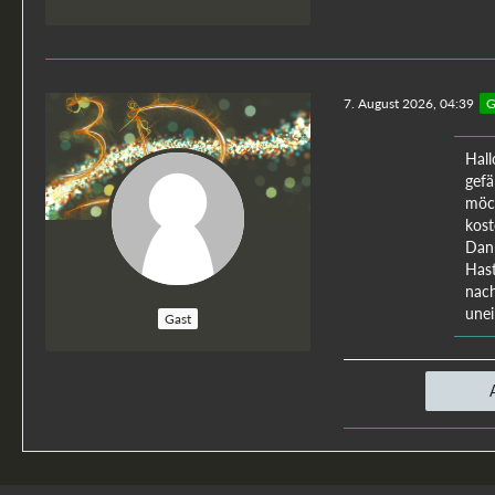
7. August 2026, 04:39
G
Hall
gefä
möch
kos
Dann
Hast
nach
unei
Gast