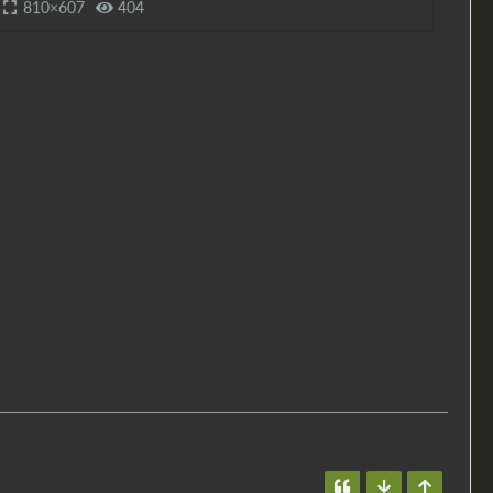
810×607
404