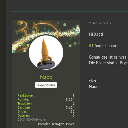
2. Januar 2007
Hi Xacti
#1
finde ich cool.
Genau das ist es, was
Die Bilder sind in Bry
Naoo
ciao
SuperPoster
Naoo
Reaktionen
9
Punkte
8.384
Trophäen
2
Beiträge
5.624
Bilder
82
Dateien
3
2D & 3D-Software
Blender, Terragen, Bryce