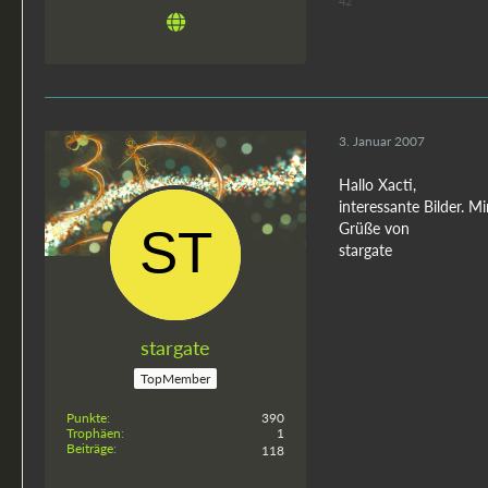
42
3. Januar 2007
Hallo Xacti,
interessante Bilder. 
Grüße von
stargate
stargate
TopMember
Punkte
390
Trophäen
1
Beiträge
118