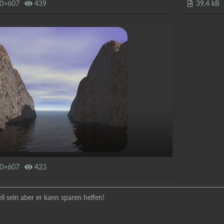
0×607
439
39,4 kB
0×607
423
l sein aber er kann sparen helfen!