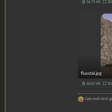
56,75 kB
81
flusstal.jpg
60,67 kB
81
Geiz muß nicht gei