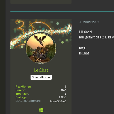
4. Januar 2007
Hi Xacti
mir gefällt das 2 Bil
mfg
leChat
LeChat
SpecialPoster
Reaktionen
1
Punkte
846
Trophäen
1
Beiträge
1.063
2D & 3D-Software
Poser5 Vue5