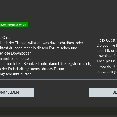
äste Informationen
o Gast,
Hello Guest,
llt dir der Thread, willst du was dazu schreiben, oder
Do you like 
test du noch mehr in diesem Forum sehen und
about it, or
tenlose Downloads?
downloads?
 melde dich bitte an.
Then please s
 du noch kein Benutzerkonto, dann bitte registriere dich,
If you don't 
 der Freischaltung kannst du das Forum
activation y
ngeschränkt nutzen.
ANMELDEN
B