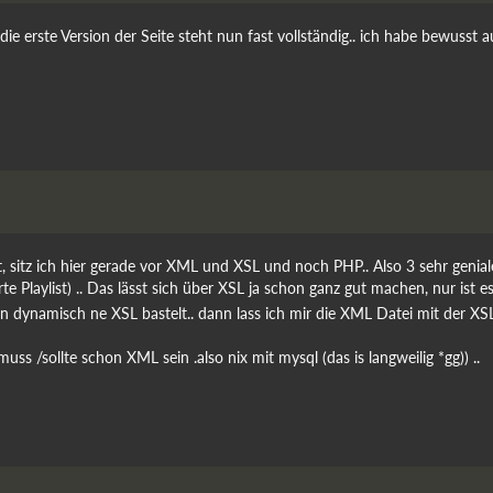
erste Version der Seite steht nun fast vollständig.. ich habe bewusst auf 
 sitz ich hier gerade vor XML und XSL und noch PHP.. Also 3 sehr genia
aylist) .. Das lässt sich über XSL ja schon ganz gut machen, nur ist es
dynamisch ne XSL bastelt.. dann lass ich mir die XML Datei mit der XSL 
s /sollte schon XML sein .also nix mit mysql (das is langweilig *gg)) ..