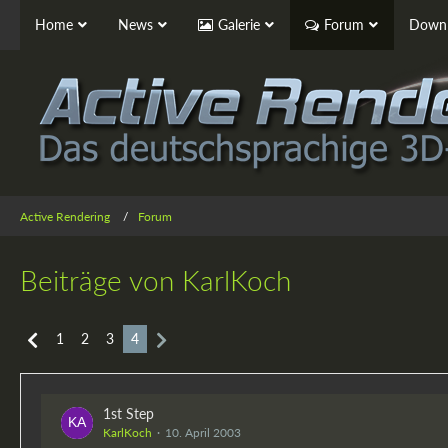
Home
News
Galerie
Forum
Downl
Active Rendering
Forum
Beiträge von KarlKoch
1
2
3
4
1st Step
KarlKoch
10. April 2003