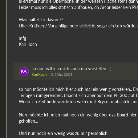
Is erstmal nur die Oberfläche. In der weissen Fläche steht dann 
Leider muss ich alles statisch aufbauen, da Arcor leider kein 
Was haltet ihr davon ??
Über Kritiken / Vorschläge oder vielleicht sogar ein Lob würde i
mfg
Karl Koch
so nun will ich mich auch ma vorstellen :-)
KarlKoch
3. März 2003
so nun möchte ich mich hier auch mal ein wenig vorstellen.. Ers
Terragen rumgerendert. (macht sich aber auf dem PII 300 auf Da
Wenn ich Zeit finde werde ich weiter mit Bryce rumbasteln, m
Nun möchte ich mich mal noch ein wenig über das Board hier au
geholfen...
Und nun noch ein wenig was zu mir persönlich: