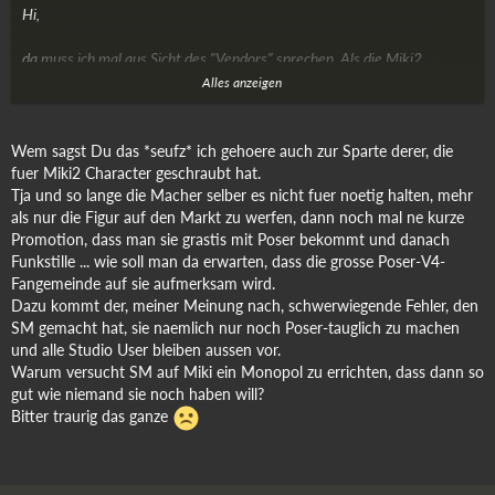
Hi,
da muss ich mal aus Sicht des "Vendors" sprechen. Als die Miki2
erschien habe ich mir die zum ersten Mal zur Brust genommen und
Alles anzeigen
einen, meiner Meinung nach netten, Charakter draus gebastelt.
Allerdings kam dann irgendwie die Ernüchterung. Irgendwie schien das
keinen zu interessieren und sie ist dann letztendlich relativ schnell
Wem sagst Du das *seufz* ich gehoere auch zur Sparte derer, die
wieder aus dem entsprechenden Markt geflogen. Ich hatte dann mal so
fuer Miki2 Character geschraubt hat.
ein wenig nachgeforscht und beobachtet, weil ich dachte der Charakter
Tja und so lange die Macher selber es nicht fuer noetig halten, mehr
sei halt nicht so gut gewesen. Aber es ging einigen so, die Sachen mit
als nur die Figur auf den Markt zu werfen, dann noch mal ne kurze
und für Miki 2 gemacht haben, daß die nach relativ kurzer Zeit wieder
Promotion, dass man sie grastis mit Poser bekommt und danach
in der Versenkung verschwanden. Mag jetzt blöd klingen und ich kann´s
Funkstille ... wie soll man da erwarten, dass die grosse Poser-V4-
nicht nachvollziehen aber oft habe ich das Gefühl, daß manche
Fangemeinde auf sie aufmerksam wird.
Frettchenfigur aus dem Genlabor für V4 populärer ist als eine
Dazu kommt der, meiner Meinung nach, schwerwiegende Fehler, den
natürlichere Figur für Miki.
SM gemacht hat, sie naemlich nur noch Poser-tauglich zu machen
Es gibt da so einige Figuren, da kann ich nur mit dem Kopf schütteln
und alle Studio User bleiben aussen vor.
aber die werden derart hochgepuscht und sehen aus wie "Herr Gott, 1.
Warum versucht SM auf Miki ein Monopol zu errichten, dass dann so
Semester Maschinenbau" oder aus dem Heavy Metal Universum.
gut wie niemand sie noch haben will?
Möchte jetzt keine Beispiele nennen aber mich hat die Erfahrung mit
Bitter traurig das ganze
Miki 2, nach der ganzen Arbeit damit, zögern lassen mich da in in
irgendeiner Weise noch einmal zu betätigen. Vermutlich war ich auch im
falschen Markt tätig.