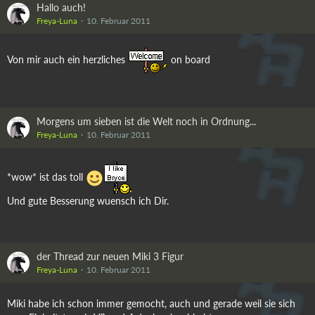
Hallo auch!
Mit ein wenig Geduld und Zeit kann man auch manuell Haarobjekte, die
Freya-Luna
10. Februar 2011
eigentlich für V4 oder andere sind, auf die Miki anpassen.
Von mir auch ein herzliches
on board
Gruß
Jochen
Morgens um sieben ist die Welt noch in Ordnung...
Freya-Luna
10. Februar 2011
*wow* ist das toll
Und gute Besserung wuensch ich Dir.
der Thread zur neuen Miki 3 Figur
Freya-Luna
10. Februar 2011
Miki habe ich schon immer gemocht, auch und gerade weil sie sich