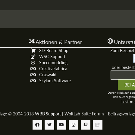
Aktionen & Partner
Unterstü
3D-Board Shop
Zum Beispiel 
WSC-Support
Speedmodeling
oder bestell
Creativefabrica
Graswald
Skylum Software
Durch Klick auf den
den Suchergebni
Lest m
rlage © 2004-2018
WBB Support
|
WoltLab Suite Forum - Beitragsvorla