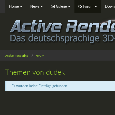
Home
News
Galerie
Forum
Downl
Active Rendering
Forum
Themen von dudek
Es wurden keine Einträge gefunden.