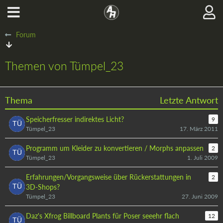
Forum
Themen von Tümpel_23
Thema
Letzte Antwort
Speicherfresser indirektes Licht?
9
Tümpel_23
17. März 2011
Programm um Kleider zu konvertieren / Morphs anpassen
2
Tümpel_23
1. Juli 2009
Erfahrungen/Vorgangsweise über Rückerstattungen in
2
3D-Shops?
Tümpel_23
27. Juni 2009
Daz's Xfrog Billboard Plants für Poser seeehr flach
12