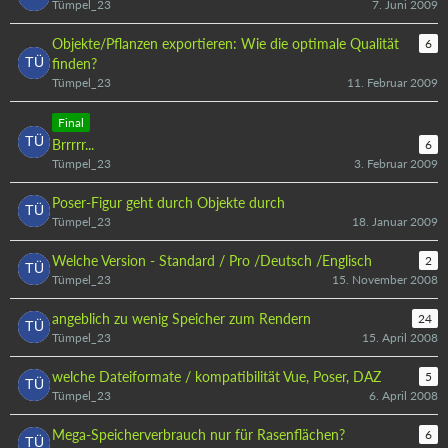
Tümpel_23
7. Juni 2009
Objekte/Pflanzen exportieren: Wie die optimale Qualität
6
finden?
Tümpel_23
11. Februar 2009
Final
Brrrrr...
6
Tümpel_23
3. Februar 2009
Poser-Figur geht durch Objekte durch
Tümpel_23
18. Januar 2009
Welche Version - Standard / Pro /Deutsch /Englisch
2
Tümpel_23
15. November 2008
angeblich zu wenig Speicher zum Rendern
24
Tümpel_23
15. April 2008
welche Dateiformate / kompatibilität Vue, Poser, DAZ
5
Tümpel_23
6. April 2008
Mega-Speicherverbrauch nur für Rasenflächen?
6