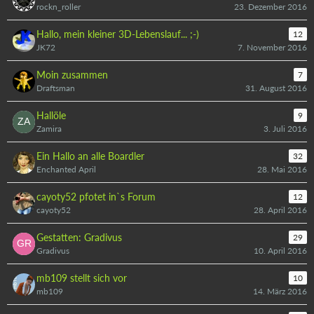
rockn_roller
23. Dezember 2016
Hallo, mein kleiner 3D-Lebenslauf... ;-)
12
JK72
7. November 2016
Moin zusammen
7
Draftsman
31. August 2016
Hallöle
9
Zamira
3. Juli 2016
Ein Hallo an alle Boardler
32
Enchanted April
28. Mai 2016
cayoty52 pfotet in`s Forum
12
cayoty52
28. April 2016
Gestatten: Gradivus
29
Gradivus
10. April 2016
mb109 stellt sich vor
10
mb109
14. März 2016