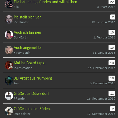
Ella hat euch gefunden und will bleiben.
22
Ella
3. März 2016
Pic stellt sich vor
2
Pic Hunter
13. Februar 2016
Auch ich bin neu
10
DarkEarth
1. Februar 2016
Auch angemeldet
15
FirePhoenix
31. Januar 2016
Mal ins Board taps....
13
InArtCreation
15. Dezember 2015
3D Artist aus Nürnberg
18
Aku
6. Dezember 2015
Grüße aus Düsseldorf
11
PRender
16. September 2015
Grüße aus dem Süden...
9
PacodelMar
12. September 2015