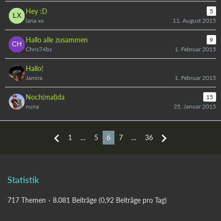
Hey :D
5
lana xx
11. August 2015
Hallo alle zusammen
9
Chris74bs
1. Februar 2015
Hallo!
Jamira
1. Februar 2015
Noch(mal)da
15
nuna
25. Januar 2015
1
…
5
6
7
…
36
Statistik
717 Themen
8.081 Beiträge (0,92 Beiträge pro Tag)