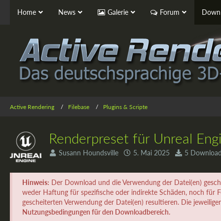
Home
News
Galerie
Forum
Downl
Active Rendering
Filebase
Plugins & Scripte
Renderpreset für Unreal Eng
Susann Houndsville
5. Mai 2025
5 Downloa
Hinweis:
Der Download und die Verwendung der Datei(en) geschi
weder Haftung für spezifische oder indirekte Schäden, noch für Fo
gescheiterten Verwendung der Datei(en) resultieren. Die jeweilige
Nutzungsbedingungen für den Downloadbereich.