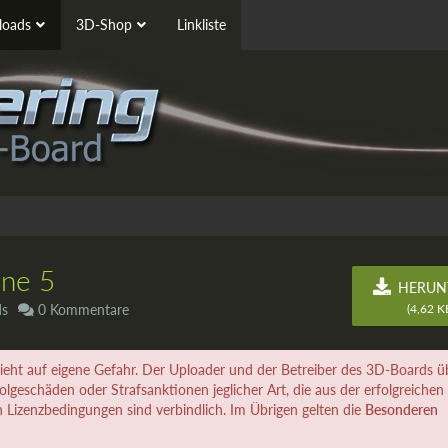
oads
3D-Shop
Linkliste
ine 5
HERUN
ds
0 Kommentare
(4,62 KB
eht auf eigene Gefahr. Der Uploader und der Betreiber des 3D-Boards
lgeschäden oder Strafsanktionen jeglicher Art, die aus der erfolgreichen
n Lizenzbedingungen sind verbindlich. Im Übrigen gelten die
Besonderen