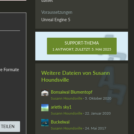
uasset
Voraussetzungen
Unreal Engine 5
SUPPORT-THEMA
1 ANTWORT, ZULETZT:
5. MAI 2025
re Formate
Weitere Dateien von Susann
Houndsville
Bonsaiwal Blumentopf
Susann Houndsville
5. Oktober 2020
arietis sky1
Susann Houndsville
22. Januar 2020
Buckelwal
TEILEN
Susann Houndsville
24. Mai 2017