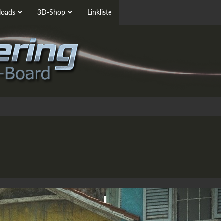
oads
3D-Shop
Linkliste