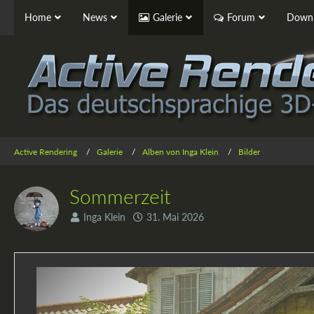
Home
News
Galerie
Forum
Downl
Active Rendering
Galerie
Alben von Inga Klein
Bilder
Sommerzeit
Inga Klein
31. Mai 2026