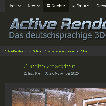
Home
News
Galerie
Forum
Downl
Active Rendering
Galerie
Alben von Inga Klein
Bilder
Zündholzmädchen
Inga Klein
27. November 2025