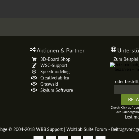
Aktionen & Partner
Unterstü
3D-Board Shop
Zum Beispiel 
WSC-Support
Speedmodeling
Creativefabrica
oder bestell
Graswald
Skylum Software
Durch Klick auf den
den Suchergebni
Lest m
rlage © 2004-2018
|
WoltLab Suite Forum - Beitragsvorla
WBB Support