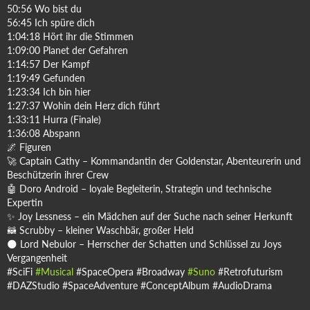
50:56 Wo bist du
56:45 Ich spüre dich
1:04:18 Hört ihr die Stimmen
1:09:00 Planet der Gefahren
1:14:57 Der Kampf
1:19:49 Gefunden
1:23:34 Ich bin hier
1:27:37 Wohin dein Herz dich führt
1:33:11 Hurra (Finale)
1:36:08 Abspann
🌌 Figuren
🚀 Captain Cathy – Kommandantin der Goldenstar, Abenteurerin und
Beschützerin ihrer Crew
🤖 Doro Android – loyale Begleiterin, Strategin und technische
Expertin
✨ Joy Lessness – ein Mädchen auf der Suche nach seiner Herkunft
🦝 Scrubby – kleiner Waschbär, großer Held
🌑 Lord Nebulor – Herrscher der Schatten und Schlüssel zu Joys
Vergangenheit
#SciFi
#Musical
#SpaceOpera #Broadway
#Suno
#Retrofuturism
#DAZStudio #SpaceAdventure #ConceptAlbum #AudioDrama