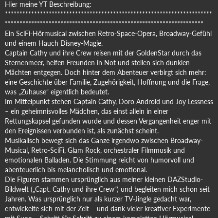
Hier meine YT Beschreibung:
***********************************************************************
********************************************************************
Ein SciFi-Hörmusical zwischen Retro-Space-Opera, Broadway-Gefühl
und einem Hauch Disney-Magie.
Captain Cathy und ihre Crew reisen mit der GoldenStar durch das
Sternenmeer, helfen Freunden in Not und stellen sich dunklen
Mächten entgegen. Doch hinter dem Abenteuer verbirgt sich mehr:
eine Geschichte über Familie, Zugehörigkeit, Hoffnung und die Frage,
was „Zuhause“ eigentlich bedeutet.
Im Mittelpunkt stehen Captain Cathy, Doro Android und Joy Lessness
– ein geheimnisvolles Mädchen, das einst allein in einer
Rettungskapsel gefunden wurde und dessen Vergangenheit enger mit
den Ereignissen verbunden ist, als zunächst scheint.
Musikalisch bewegt sich das Ganze irgendwo zwischen Broadway-
Musical, Retro-SciFi, Glam Rock, orchestraler Filmmusik und
emotionalen Balladen. Die Stimmung reicht von humorvoll und
abenteuerlich bis melancholisch und emotional.
Die Figuren stammen ursprünglich aus meiner kleinen DAZStudio-
Bildwelt („Capt. Cathy und ihre Crew“) und begleiten mich schon seit
Jahren. Was ursprünglich nur als kurzer TV-Jingle gedacht war,
entwickelte sich mit der Zeit – und dank vieler kreativer Experimente