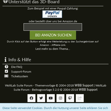
Unterstützt das 3D-Board
Zum Beispiel mit einer Paypal-Zahlung:
oder bestellt über uns bei Amazon.de
Durch Klick auf den Button erfolgt eine Weiterleitung zu den Suchergebnissen auf
Amazon - Affiliate-Link.
Lest mehr zu dem Thema...
Info & Hilfe
Die FAQ
Support-Forum
Ticketsystem
WoltLab Suite Forum - Themenvorlage © 2004-2018
WBB Support
|
WoltLab
Suite Forum - Beitragsvorlage 5.2.0 © 2004-2018
WBB Support
Diese Seite verwendet Cookies. Durch die Nutzung unserer Seite erklären Sie sich
Community-Software:
WoltLab Suite™