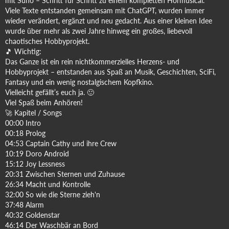
mit Suno – Schritt für Schritt zu einem kompletten Hörmusical.
Viele Texte entstanden gemeinsam mit ChatGPT, wurden immer
wieder verändert, ergänzt und neu gedacht. Aus einer kleinen Idee
wurde über mehr als zwei Jahre hinweg ein großes, liebevoll
chaotisches Hobbyprojekt.
🎵 Wichtig:
Das Ganze ist ein rein nichtkommerzielles Herzens- und
Hobbyprojekt – entstanden aus Spaß an Musik, Geschichten, SciFi,
Fantasy und ein wenig nostalgischem Kopfkino.
Vielleicht gefällt’s euch ja. 🙂
Viel Spaß beim Anhören!
🚀 Kapitel / Songs
00:00 Intro
00:18 Prolog
04:53 Captain Cathy und ihre Crew
10:19 Doro Android
15:12 Joy Lessness
20:31 Zwischen Sternen und Zuhause
26:34 Macht und Kontrolle
32:00 So wie die Sterne zieh'n
37:48 Alarm
40:32 Goldenstar
46:14 Der Waschbär an Bord