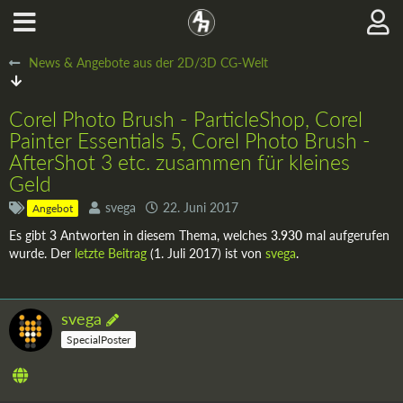
News & Angebote aus der 2D/3D CG-Welt
Corel Photo Brush - ParticleShop, Corel
Painter Essentials 5, Corel Photo Brush -
AfterShot 3 etc. zusammen für kleines
Geld
svega
22. Juni 2017
Angebot
Es gibt
3
Antworten in diesem Thema, welches
3.930
mal aufgerufen
wurde. Der
letzte Beitrag
(
1. Juli 2017
) ist von
svega
.
svega
SpecialPoster