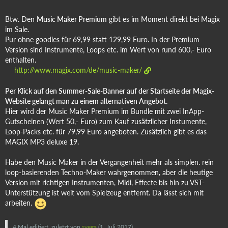
Btw. Den
Music Maker Premium
gibt es im Moment direkt bei Magix
im Sale.
Pur ohne goodies für 69,99 statt 129,99 Euro. In der Premium
Version sind Instrumente, Loops etc. im Wert von rund 600,- Euro
enthalten.
http://www.magix.com/de/music-maker/
Per Klick auf den Summer-Sale-Banner auf der Startseite der Magix-
Website gelangt man zu einem alternativen Angebot.
Hier wird der Music Maker Premium im Bundle mit zwei InApp-
Gutscheinen (Wert 50,- Euro) zum Kauf zusätzlicher Instumente,
Loop-Packs etc. für 79,99 Euro angeboten. Zusätzlich gibt es das
MAGIX MP3 deluxe 19.
Habe den Music Maker in der Vergangenheit mehr als simplen. rein
loop-basierenden Techno-Maker wahrgenommen, aber die heutige
Version mit richtigen Instrumenten, Midi, Effecte bis hin zu VST-
Unterstützung ist weit vom Spielzeug entfernt. Da lässt sich mit
arbeiten.
4 Mal editiert, zuletzt von
svega
(
1. Juli 2017
)