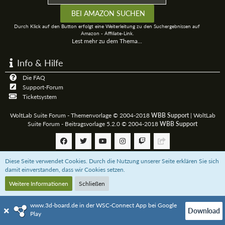
Durch Klick auf den Button erfolgt eine Weiterleitung zu den Suchergebnissen auf
Amazon - Affiliate-Link.
Lest mehr zu dem Thema...
Info & Hilfe
Die FAQ
Support-Forum
Ticketsystem
WoltLab Suite Forum - Themenvorlage © 2004-2018
WBB Support
|
WoltLab
Suite Forum - Beitragsvorlage 5.2.0 © 2004-2018
WBB Support
Diese Seite verwendet Cookies. Durch die Nutzung unserer Seite erklären Sie sich
Community-Software:
WoltLab Suite™
damit einverstanden, dass wir Cookies setzen.
Weitere Informationen
Schließen
Unterstützt das 3D-Board mit einer
Paypal-Zahlung
oder bestellt über uns bei
Amazon.de
www.3d-board.de in der WSC-Connect App bei Google
Download
Play