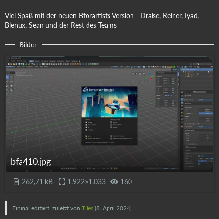
Viel Spaß mit der neuen Bforartists Version - Draise, Reiner, Iyad,
Blenux, Sean und der Rest des Teams
Bilder
bfa410.jpg
262,71 kB
1.922×1.033
160
Einmal editiert, zuletzt von
Tiles
(
8. April 2024
)