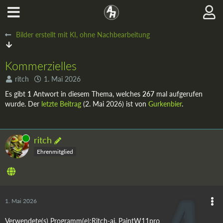
Bilder erstellt mit KI, ohne Nachbearbeitung
Kommerzielles
ritch
1. Mai 2026
Es gibt
1
Antwort in diesem Thema, welches
267
mal aufgerufen
wurde. Der
letzte Beitrag
(
2. Mai 2026
) ist von
Gurkenbier
.
Online
ritch
Ehrenmitglied
1. Mai 2026
Verwendete(s) Programm(e):Ritch-ai, PaintW11pro