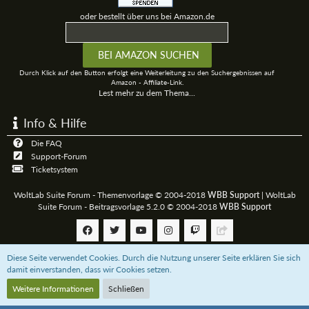
oder bestellt über uns bei Amazon.de
Durch Klick auf den Button erfolgt eine Weiterleitung zu den Suchergebnissen auf
Amazon - Affiliate-Link.
Lest mehr zu dem Thema...
Info & Hilfe
Die FAQ
Support-Forum
Ticketsystem
WoltLab Suite Forum - Themenvorlage © 2004-2018
WBB Support
|
WoltLab
Suite Forum - Beitragsvorlage 5.2.0 © 2004-2018
WBB Support
Diese Seite verwendet Cookies. Durch die Nutzung unserer Seite erklären Sie sich
Community-Software:
WoltLab Suite™
damit einverstanden, dass wir Cookies setzen.
Weitere Informationen
Schließen
Unterstützt das 3D-Board mit einer
Paypal-Zahlung
oder bestellt über uns bei