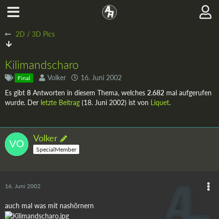
2D / 3D Pics
Kilimandscharo
Volker
16. Juni 2002
Final
Es gibt
8
Antworten in diesem Thema, welches
2.682
mal aufgerufen
wurde. Der
letzte Beitrag
(
18. Juni 2002
) ist von
Liquet
.
Volker
SpecialMember
16. Juni 2002
auch mal was mit nashörnern