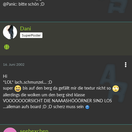
@Panic: bitte schön ;D
Dani
SuperPoster
16. Juni 2002
Hi
*LOL* lach..schmunzel.... ;D
super
bis auf den berg da gefällt mir die textur nicht so
allerdings die wolken um den berg sind klasse
VOOOOOOORSICHT DIE NAAAASHÖÖÖRNER SIND LOS
....alleman aufs board ;D ;D scherz muss sein
seehexchen